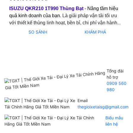
ISUZU QKR210 1T990 Thùng Bạt
-
Nâng tầm hiệu
quả kinh doanh của bạn
. Là g
iải pháp vận tải tối ưu
với thiết kế thùng linh hoạt, bền bỉ, chi phí vận hành
hợp lý.
SO SÁNH
KHÁM PHÁ
Tổng đài
hỗ trợ
0909 560
980
Email
thegioixetaisg@gmail.com
Biểu mẫu
liên hệ