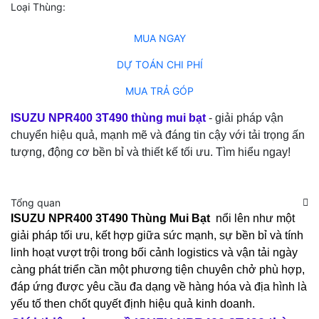
Loại Thùng:
Thùng mui bạt
MUA NGAY
DỰ TOÁN CHI PHÍ
MUA TRẢ GÓP
ISUZU NPR400 3T490 thùng mui bạt
- giải pháp vận
chuyển hiệu quả, mạnh mẽ và đáng tin cậy với tải trọng ấn
tượng, động cơ bền bỉ và thiết kế tối ưu. Tìm hiểu ngay!
Tổng quan
ISUZU NPR400 3T490 Thùng Mui Bạt
nổi lên như một
giải pháp tối ưu, kết hợp giữa sức mạnh, sự bền bỉ và tính
linh hoạt vượt trội t
rong bối cảnh logistics và vận tải ngày
càng phát triển cần một phương tiện chuyên chở phù hợp,
đáp ứng được yêu cầu đa dạng về hàng hóa và địa hình là
yếu tố then chốt quyết định hiệu quả kinh doanh.