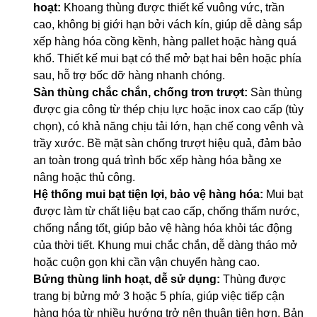
hoạt:
Khoang thùng được thiết kế vuông vức, trần
cao, không bị giới hạn bởi vách kín, giúp dễ dàng sắp
xếp hàng hóa cồng kềnh, hàng pallet hoặc hàng quá
khổ. Thiết kế mui bạt có thể mở bạt hai bên hoặc phía
sau, hỗ trợ bốc dỡ hàng nhanh chóng.
Sàn thùng chắc chắn, chống trơn trượt:
Sàn thùng
được gia công từ thép chịu lực hoặc inox cao cấp (tùy
chọn), có khả năng chịu tải lớn, hạn chế cong vênh và
trầy xước. Bề mặt sàn chống trượt hiệu quả, đảm bảo
an toàn trong quá trình bốc xếp hàng hóa bằng xe
nâng hoặc thủ công.
Hệ thống mui bạt tiện lợi, bảo vệ hàng hóa:
Mui bạt
được làm từ chất liệu bạt cao cấp, chống thấm nước,
chống nắng tốt, giúp bảo vệ hàng hóa khỏi tác động
của thời tiết. Khung mui chắc chắn, dễ dàng tháo mở
hoặc cuộn gọn khi cần vận chuyển hàng cao.
Bửng thùng linh hoạt, dễ sử dụng:
Thùng được
trang bị bửng mở 3 hoặc 5 phía, giúp việc tiếp cận
hàng hóa từ nhiều hướng trở nên thuận tiện hơn. Bản