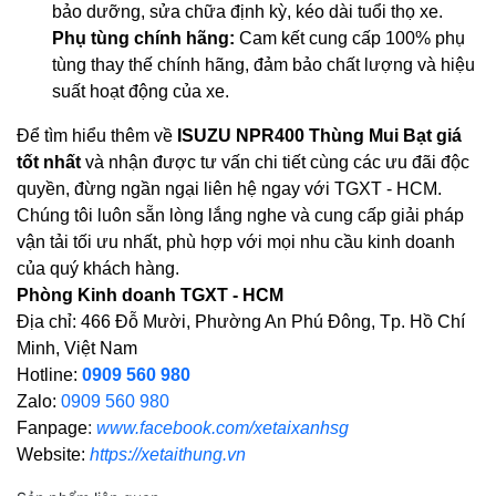
bảo dưỡng, sửa chữa định kỳ, kéo dài tuổi thọ xe.
Phụ tùng chính hãng:
Cam kết cung cấp 100% phụ
tùng thay thế chính hãng, đảm bảo chất lượng và hiệu
suất hoạt động của xe.
Để tìm hiểu thêm về
ISUZU NPR400 Thùng Mui Bạt giá
tốt nhất
và nhận được tư vấn chi tiết cùng các ưu đãi độc
quyền, đừng ngần ngại liên hệ ngay với TGXT - HCM.
Chúng tôi luôn sẵn lòng lắng nghe và cung cấp giải pháp
vận tải tối ưu nhất, phù hợp với mọi nhu cầu kinh doanh
của quý khách hàng.
Phòng Kinh doanh TGXT - HCM
Địa chỉ: 466 Đỗ Mười, Phường An Phú Đông, Tp. Hồ Chí
Minh, Việt Nam
Hotline:
0909 560 980
Zalo:
0909 560 980
Fanpage
:
www.facebook.com/xetaixanhsg
Website:
https://xetaithung.vn