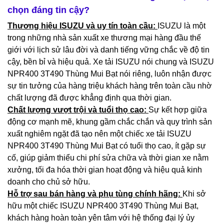
chọn đáng tin cậy?
Thương hiệu ISUZU và uy tín toàn cầu:
ISUZU là một
trong những nhà sản xuất xe thương mại hàng đầu thế
giới với lịch sử lâu đời và danh tiếng vững chắc về độ tin
cậy, bền bỉ và hiệu quả. Xe tải ISUZU nói chung và ISUZU
NPR400 3T490 Thùng Mui Bạt nói riêng, luôn nhận được
sự tin tưởng của hàng triệu khách hàng trên toàn cầu nhờ
chất lượng đã được khẳng định qua thời gian.
Chất lượng vượt trội và tuổi thọ cao:
Sự kết hợp giữa
động cơ mạnh mẽ, khung gầm chắc chắn và quy trình sản
xuất nghiêm ngặt đã tạo nên một chiếc xe tải ISUZU
NPR400 3T490 Thùng Mui Bạt có tuổi thọ cao, ít gặp sự
cố, giúp giảm thiểu chi phí sửa chữa và thời gian xe nằm
xưởng, tối đa hóa thời gian hoạt động và hiệu quả kinh
doanh cho chủ sở hữu.
Hỗ trợ sau bán hàng và phụ tùng chính hãng:
Khi sở
hữu một chiếc ISUZU NPR400 3T490 Thùng Mui Bạt,
khách hàng hoàn toàn yên tâm với hệ thống đại lý ủy