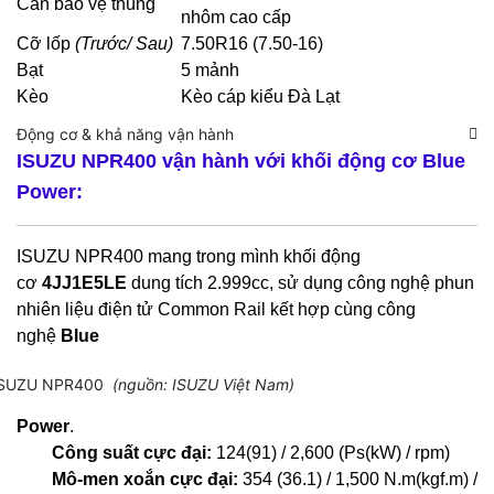
Cản bảo vệ thùng
nhôm cao cấp
Cỡ lốp
(Trước/ Sau)
7.50R16 (7.50-16)
Bạt
5 mảnh
Kèo
Kèo cáp kiểu Đà Lạt
Động cơ & khả năng vận hành
ISUZU NPR400
vận hành với khối động cơ Blue
Power:
ISUZU NPR400
mang trong mình khối động
cơ
4JJ1E5LE
dung tích 2.999cc, sử dụng công nghệ phun
nhiên liệu điện tử Common Rail kết hợp cùng công
nghệ
Blue
ISUZU NPR400
(nguồn: ISUZU Việt Nam)
Power
.
Công suất cực đại:
124(91) / 2,600 (Ps(kW) / rpm)
Mô-men xoắn cực đại:
354 (36.1) / 1,500 N.m(kgf.m) /