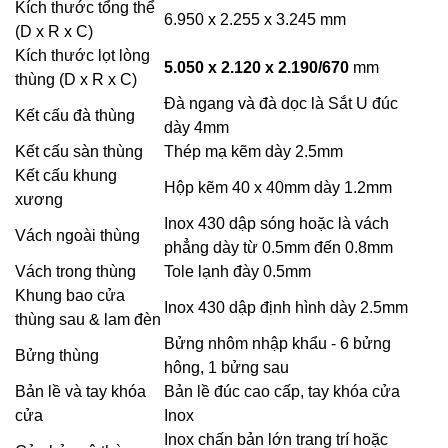
Kích thước tổng thể
6.950 x 2.255 x 3.245 mm
(D x R x C)
Kích thước lọt lòng
5.050 x 2.120 x 2.190/670
mm
thùng (D x R x C)
Đà ngang và đà dọc là Sắt U đúc
Kết cấu đà thùng
dày 4mm
Kết cấu sàn thùng
Thép mạ kẽm dày 2.5mm
Kết cấu khung
Hộp kẽm 40 x 40mm dày 1.2mm
xương
Inox 430 dập sóng hoặc là vách
Vách ngoài thùng
phẳng dày từ 0.5mm đến 0.8mm
Vách trong thùng
Tole lạnh đày 0.5mm
Khung bao cửa
Inox 430 dập định hình dày 2.5mm
thùng sau & lam đèn
Bửng nhôm nhập khẩu - 6 bửng
Bửng thùng
hông, 1 bửng sau
Bản lề và tay khóa
Bản lề đúc cao cấp, tay khóa cửa
cửa
Inox
Inox chấn bản lớn trang trí hoặc