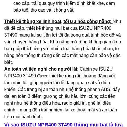
cao cấp, trải qua quy trình kiểm định khắt khe, đảm
bảo tuổi thọ cao và ít hỏng vặt.
Thiết kế thùng xe linh hoạt, tối ưu hóa công năng:
Như
đã đề cập, thiết kế thùng mui bạt của ISUZU NPR400
3T490 mang lại sự tiện lợi tối đa trong quá trình bốc dỡ và
vận chuyển hàng hóa. Khả năng mở rộng không gian (kéo
bạt) giúp thích ứng với nhiều loại hàng hóa khác nhau, từ
hàng hóa thông thường đến các mặt hàng cần bảo vệ đặc
biệt.
An toàn và tiện nghi cho người lái:
Cabin xe ISUZU
NPR400 3T490 được thiết kế rộng rãi, thoáng đãng với
tầm nhìn tốt, giúp người lái dễ dàng quan sát và điều
khiển. Các trang bị an toàn như hệ thống phanh ABS, dây
đai an toàn 3 điểm, gương chiếu hậu lớn, cùng các tiện
nghi như hệ thống điều hòa, radio giải trí, ghế lái điều
chỉnh... mang đến trải nghiệm lái xe thoải mái và an toàn
trên mọi hành trình.
Vì sao ISUZU NPR400 3T490 thùng mui bạt là lựa