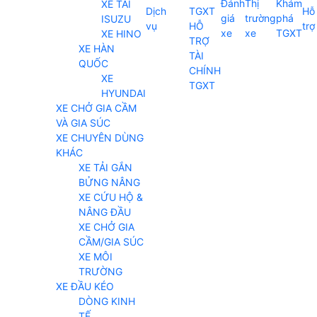
Đánh
Thị
Khám
XE TẢI
Dịch
TGXT
Hỗ
giá
trường
phá
ISUZU
vụ
HỖ
trợ
xe
xe
TGXT
XE HINO
TRỢ
XE HÀN
TÀI
QUỐC
CHÍNH
XE
TGXT
HYUNDAI
XE CHỞ GIA CẦM
VÀ GIA SÚC
XE CHUYÊN DÙNG
KHÁC
XE TẢI GẮN
BỬNG NÂNG
XE CỨU HỘ &
NÂNG ĐẦU
XE CHỞ GIA
CẦM/GIA SÚC
XE MÔI
TRƯỜNG
XE ĐẦU KÉO
DÒNG KINH
TẾ