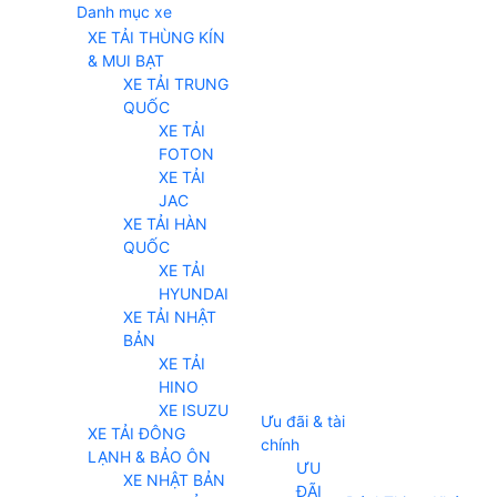
Danh mục xe
XE TẢI THÙNG KÍN
& MUI BẠT
XE TẢI TRUNG
QUỐC
XE TẢI
FOTON
XE TẢI
JAC
XE TẢI HÀN
QUỐC
XE TẢI
HYUNDAI
XE TẢI NHẬT
BẢN
XE TẢI
HINO
XE ISUZU
Ưu đãi & tài
XE TẢI ĐÔNG
chính
LẠNH & BẢO ÔN
ƯU
XE NHẬT BẢN
ĐÃI